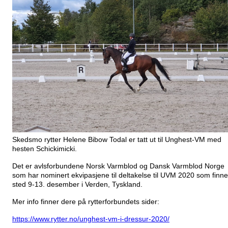
Skedsmo rytter Helene Bibow Todal er tatt ut til Unghest-VM med
hesten Schickimicki.
Det er avlsforbundene Norsk Varmblod og Dansk Varmblod Norge
som har nominert ekvipasjene til deltakelse til UVM 2020 som finne
sted 9-13. desember i Verden, Tyskland.
Mer info finner dere på rytterforbundets sider:
https://www.rytter.no/unghest-vm-i-dressur-2020/