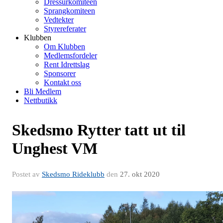
Dressurkomiteen
Sprangkomiteen
Vedtekter
Styrereferater
Klubben
Om Klubben
Medlemsfordeler
Rent Idrettslag
Sponsorer
Kontakt oss
Bli Medlem
Nettbutikk
Skedsmo Rytter tatt ut til
Unghest VM
Postet av
Skedsmo Rideklubb
den
27. okt 2020