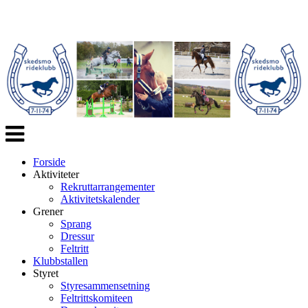
Veksle
navigasjon
Forside
Aktiviteter
Rekruttarrangementer
Aktivitetskalender
Grener
Sprang
Dressur
Feltritt
Klubbstallen
Styret
Styresammensetning
Feltrittskomiteen