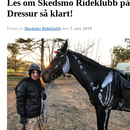
Les om Skedsmo Rideklubb på
Dressur så klart!
Postet av
Skedsmo Rideklubb
den
5. nov 2019