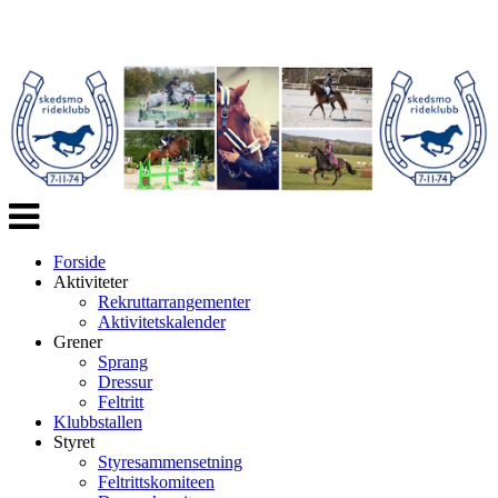
Veksle
navigasjon
Forside
Aktiviteter
Rekruttarrangementer
Aktivitetskalender
Grener
Sprang
Dressur
Feltritt
Klubbstallen
Styret
Styresammensetning
Feltrittskomiteen