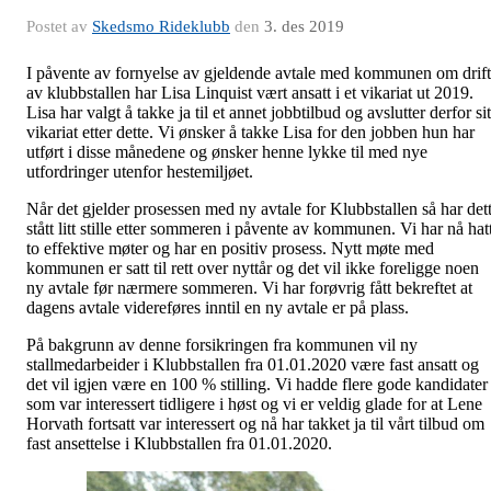
Postet av
Skedsmo Rideklubb
den
3. des 2019
I påvente av fornyelse av gjeldende avtale med kommunen om drift
av klubbstallen har Lisa Linquist vært ansatt i et vikariat ut 2019.
Lisa har valgt å takke ja til et annet jobbtilbud og avslutter derfor sit
vikariat etter dette. Vi ønsker å takke Lisa for den jobben hun har
utført i disse månedene og ønsker henne lykke til med nye
utfordringer utenfor hestemiljøet.
Når det gjelder prosessen med ny avtale for Klubbstallen så har det
stått litt stille etter sommeren i påvente av kommunen. Vi har nå hat
to effektive møter og har en positiv prosess. Nytt møte med
kommunen er satt til rett over nyttår og det vil ikke foreligge noen
ny avtale før nærmere sommeren. Vi har forøvrig fått bekreftet at
dagens avtale videreføres inntil en ny avtale er på plass.
På bakgrunn av denne forsikringen fra kommunen vil ny
stallmedarbeider i Klubbstallen fra 01.01.2020 være fast ansatt og
det vil igjen være en 100 % stilling. Vi hadde flere gode kandidater
som var interessert tidligere i høst og vi er veldig glade for at Lene
Horvath fortsatt var interessert og nå har takket ja til vårt tilbud om
fast ansettelse i Klubbstallen fra 01.01.2020.