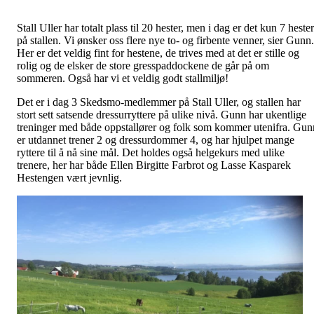
Stall Uller har totalt plass til 20 hester, men i dag er det kun 7 hester
på stallen. Vi ønsker oss flere nye to- og firbente venner, sier Gunn.
Her er det veldig fint for hestene, de trives med at det er stille og
rolig og de elsker de store gresspaddockene de går på om
sommeren. Også har vi et veldig godt stallmiljø!
Det er i dag 3 Skedsmo-medlemmer på Stall Uller, og stallen har
stort sett satsende dressurryttere på ulike nivå. Gunn har ukentlige
treninger med både oppstallører og folk som kommer utenifra. Gun
er utdannet trener 2 og dressurdommer 4, og har hjulpet mange
ryttere til å nå sine mål. Det holdes også helgekurs med ulike
trenere, her har både Ellen Birgitte Farbrot og Lasse Kasparek
Hestengen vært jevnlig.