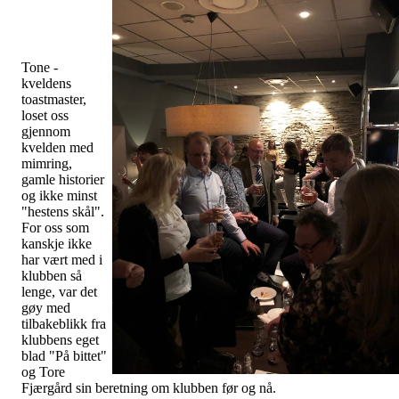
Tone -
kveldens
toastmaster,
loset oss
gjennom
kvelden med
mimring,
gamle historier
og ikke minst
"hestens skål".
For oss som
kanskje ikke
har vært med i
klubben så
lenge, var det
gøy med
tilbakeblikk fra
klubbens eget
blad "På bittet"
og Tore
Fjærgård sin beretning om klubben før og nå.