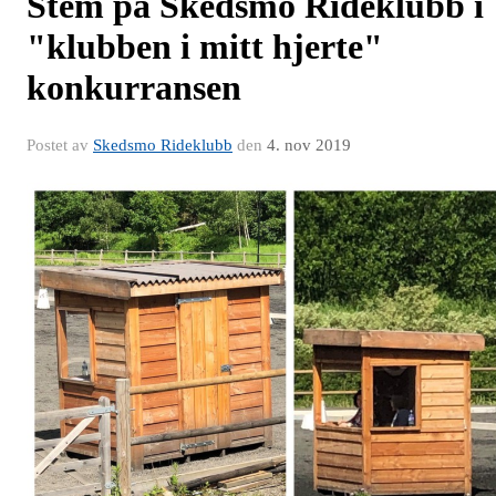
Stem på Skedsmo Rideklubb i
"klubben i mitt hjerte"
konkurransen
Postet av
Skedsmo Rideklubb
den
4. nov 2019