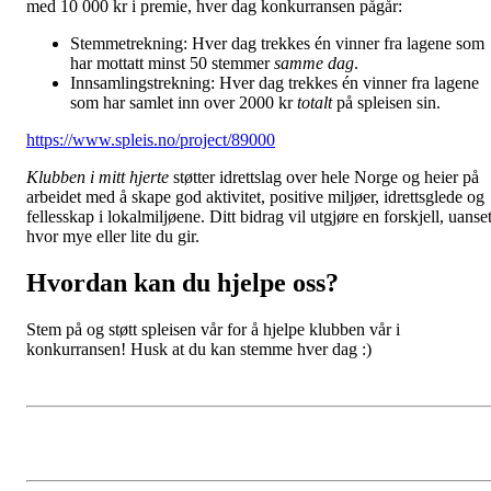
med 10 000 kr i premie, hver dag konkurransen pågår:
Stemmetrekning: Hver dag trekkes én vinner fra lagene som
har mottatt minst 50 stemmer
samme dag
.
Innsamlingstrekning: Hver dag trekkes én vinner fra lagene
som har samlet inn over 2000 kr
totalt
på spleisen sin.
https://www.spleis.no/project/89000
Klubben i mitt hjerte
støtter idrettslag over hele Norge og heier på
arbeidet med å skape god aktivitet, positive miljøer, idrettsglede og
fellesskap i lokalmiljøene. Ditt bidrag vil utgjøre en forskjell, uanset
hvor mye eller lite du gir.
Hvordan kan du hjelpe oss?
Stem på og støtt spleisen vår for å hjelpe klubben vår i
konkurransen! Husk at du kan stemme hver dag :)