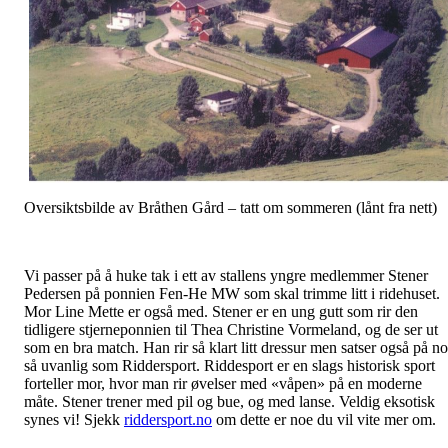
Oversiktsbilde av Bråthen Gård – tatt om sommeren (lånt fra nett)
Vi passer på å huke tak i ett av stallens yngre medlemmer Stener
Pedersen på ponnien Fen-He MW som skal trimme litt i ridehuset.
Mor Line Mette er også med. Stener er en ung gutt som rir den
tidligere stjerneponnien til Thea Christine Vormeland, og de ser ut
som en bra match. Han rir så klart litt dressur men satser også på n
så uvanlig som Riddersport. Riddesport er en slags historisk sport
forteller mor, hvor man rir øvelser med «våpen» på en moderne
måte. Stener trener med pil og bue, og med lanse. Veldig eksotisk
synes vi! Sjekk
riddersport.no
om dette er noe du vil vite mer om.