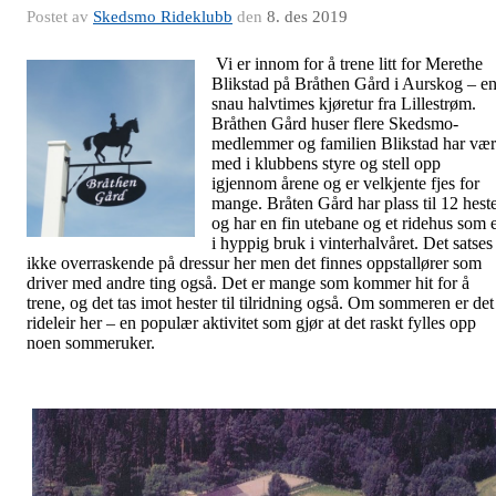
Postet av
Skedsmo Rideklubb
den
8. des 2019
Vi er innom for å trene litt for Merethe
Blikstad på Bråthen Gård i Aurskog – e
snau halvtimes kjøretur fra Lillestrøm.
Bråthen Gård huser flere Skedsmo-
medlemmer og familien Blikstad har vær
med i klubbens styre og stell opp
igjennom årene og er velkjente fjes for
mange. Bråten Gård har plass til 12 hest
og har en fin utebane og et ridehus som 
i hyppig bruk i vinterhalvåret. Det satses
ikke overraskende på dressur her men det finnes oppstallører som
driver med andre ting også. Det er mange som kommer hit for å
trene, og det tas imot hester til tilridning også. Om sommeren er det
rideleir her – en populær aktivitet som gjør at det raskt fylles opp
noen sommeruker.