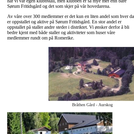
har vi vår egen klubbstall, men klubben er så mye mer enn bare
Sørum Fritidsgård og det som skjer på vår hovedarena.
Av våre over 300 medlemmer er det kun en liten andel som hver d
er oppstallet og aktive på Sørum Fritidsgård. En stor andel er
oppstallet på staller andre steder i distriktet. Vi ønsker derfor å bli
bedre kjent med både staller og aktiviteter som huser våre
medlemmer rundt om på Romerike.
Bråthen Gård - Aurskog