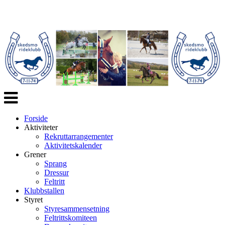
Veksle
navigasjon
Forside
Aktiviteter
Rekruttarrangementer
Aktivitetskalender
Grener
Sprang
Dressur
Feltritt
Klubbstallen
Styret
Styresammensetning
Feltrittskomiteen