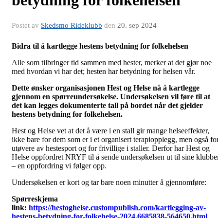
betydning for folkehelsen
Postet av
Skedsmo Rideklubb
den
20. sep 2024
Bidra til å kartlegge hestens betydning for folkehelsen
Alle som tilbringer tid sammen med hester, merker at det gjør noe
med hvordan vi har det; hesten har betydning for helsen vår.
Dette ønsker organisasjonen Hest og Helse nå å kartlegge
gjennom en spørreundersøkelse. Undersøkelsen vil føre til at
det kan legges dokumenterte tall på bordet når det gjelder
hestens betydning for folkehelsen.
Hest og Helse vet at det å være i en stall gir mange helseeffekter,
ikke bare for dem som er i et organisert terapiopplegg, men også fo
utøvere av hestesport og for frivillige i staller. Derfor har Hest og
Helse oppfordret NRYF til å sende undersøkelsen ut til sine klubbe
– en oppfordring vi følger opp.
Undersøkelsen er kort og tar bare noen minutter å gjennomføre:
Spørreskjema
link:
https://hestoghelse.custompublish.com/kartlegging-av-
hestens-betydning-for-folkehelse-2024.6685838-564650.html