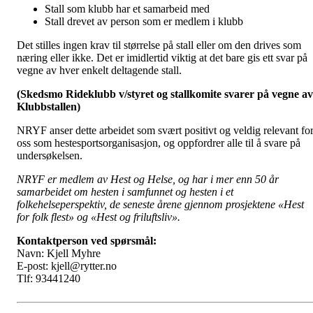
Stall som klubb har et samarbeid med
Stall drevet av person som er medlem i klubb
Det stilles ingen krav til størrelse på stall eller om den drives som
næring eller ikke. Det er imidlertid viktig at det bare gis ett svar på
vegne av hver enkelt deltagende stall.
(Skedsmo Rideklubb v/styret og stallkomite svarer på vegne av
Klubbstallen)
NRYF anser dette arbeidet som svært positivt og veldig relevant fo
oss som hestesportsorganisasjon, og oppfordrer alle til å svare på
undersøkelsen.
NRYF er medlem av Hest og Helse, og har i mer enn 50 år
samarbeidet om hesten i samfunnet og hesten i et
folkehelseperspektiv, de seneste årene gjennom prosjektene «Hest
for folk flest» og «Hest og friluftsliv».
Kontaktperson ved spørsmål:
Navn: Kjell Myhre
E-post: kjell@rytter.no
Tlf: 93441240