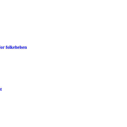
for folkehelsen
t