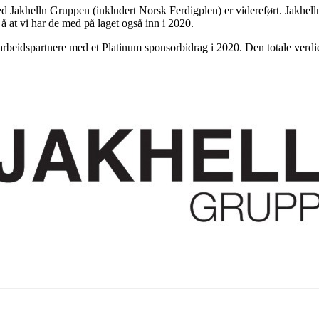
d Jakhelln Gruppen (inkludert Norsk Ferdigplen) er videreført. Jakhelln G
r å at vi har de med på laget også inn i 2020.
eidspartnere med et Platinum sponsorbidrag i 2020. Den totale verdien 