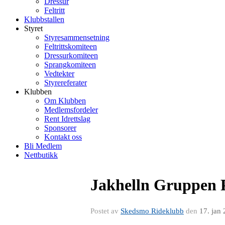
Dressur
Feltritt
Klubbstallen
Styret
Styresammensetning
Feltrittskomiteen
Dressurkomiteen
Sprangkomiteen
Vedtekter
Styrereferater
Klubben
Om Klubben
Medlemsfordeler
Rent Idrettslag
Sponsorer
Kontakt oss
Bli Medlem
Nettbutikk
Jakhelln Gruppen 
Postet av
Skedsmo Rideklubb
den
17. jan