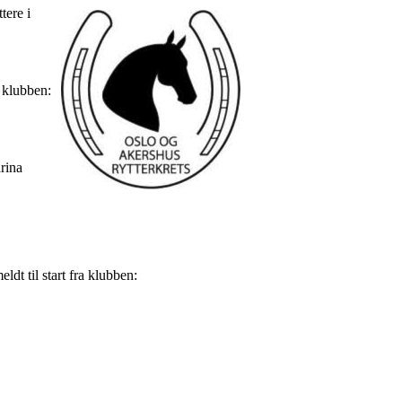
tere i
 klubben:
arina
dt til start fra klubben: