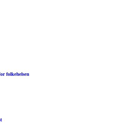
for folkehelsen
t