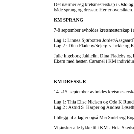
Det nærmer seg kretsmesterskap i Oslo og 
både sprang og dressur. Her er oversikten.
KM SPRANG
7-8 september avholdes kretsmesterskap i 
Lag 1: Linnea Sjørbotten Jordet/Aasgaard
Lag 2 : Dina Fladeby/Sejerø´s Jackie og K
Julie Ingeborg Jakhelln, Dina Fladeby og Ka
Ekern med hesten Caramel i KM individuel
KM DRESSUR
14. -15. september avholdes kretsmesterska
Lag 1: Thia Elise Nielsen og Oda K Ruud
Lag 2 : Astrid S Harper og Andrea Løset
I tillegg til 2 lag er også Mia Snilsberg En
Vi ønsker alle lykke til i KM - Heia Sked