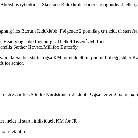
Akershus rytterkrets. Skedsmo Rideklubb sender lag og individuelle ryt
sprang hos Bærum Rideklubb. Følgende 2 ponnilag er meldt til start fra
´s Beauty og Julie Ingeborg Jakhelln/Plassen´s Muffins
amilla Sæther Hovstø/Millifox Butterfly
milla Sæther starter også KM individuelt for ponni. I tillegg stiller K
t for senior.
p i dressur hos Søndre Nordstrand rideklubb. Også her er 2 ponnilag mel
h
get meldt til start i individuelt KM for JR
smo rideklubb!