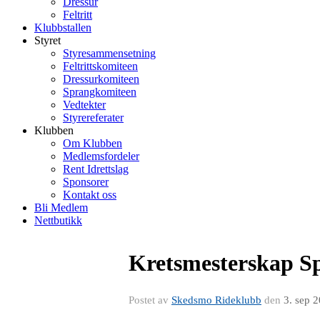
Dressur
Feltritt
Klubbstallen
Styret
Styresammensetning
Feltrittskomiteen
Dressurkomiteen
Sprangkomiteen
Vedtekter
Styrereferater
Klubben
Om Klubben
Medlemsfordeler
Rent Idrettslag
Sponsorer
Kontakt oss
Bli Medlem
Nettbutikk
Kretsmesterskap Sp
Postet av
Skedsmo Rideklubb
den
3. sep 