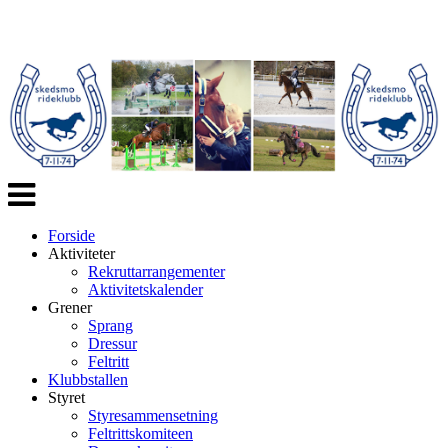
Veksle
navigasjon
Forside
Aktiviteter
Rekruttarrangementer
Aktivitetskalender
Grener
Sprang
Dressur
Feltritt
Klubbstallen
Styret
Styresammensetning
Feltrittskomiteen