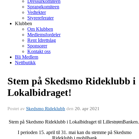
Dressurkomiteen
Sprangkomiteen
Vedtekter
Styrereferater
Klubben
Om Klubben
Medlemsfordeler
Rent Idrettslag
Sponsorer
Kontakt oss
Bli Medlem
Nettbutikk
Stem på Skedsmo Rideklubb i
Lokalbidraget!
Postet av
Skedsmo Rideklubb
den
20. apr 2021
Stem på Skedsmo Rideklubb i Lokalbidraget til LillestrømBanken
I perioden 15. april til 31. mai kan du stemme på Skedsmo
Rideklubb i mobilbank