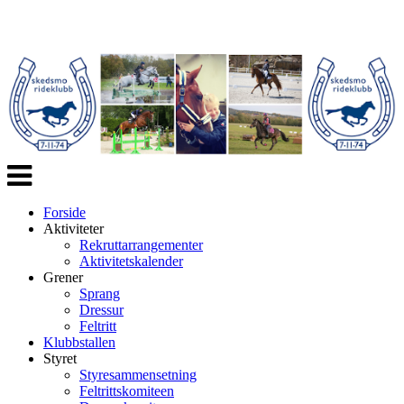
Veksle
navigasjon
Forside
Aktiviteter
Rekruttarrangementer
Aktivitetskalender
Grener
Sprang
Dressur
Feltritt
Klubbstallen
Styret
Styresammensetning
Feltrittskomiteen