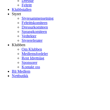
Dressur
Feltritt
Klubbstallen
Styret
Styresammensetning
Feltrittskomiteen
Dressurkomiteen
Sprangkomiteen
Vedtekter
Styrereferater
Klubben
Om Klubben
Medlemsfordeler
Rent Idrettslag
Sponsorer
Kontakt oss
Bli Medlem
Nettbutikk