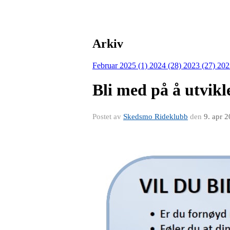
Arkiv
Februar 2025 (1)
2024 (28)
2023 (27)
202
Bli med på å utvik
Postet av
Skedsmo Rideklubb
den
9. apr 