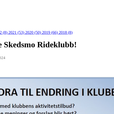
2 (8)
2021 (53)
2020 (50)
2019 (66)
2018 (8)
le Skedsmo Rideklubb!
2024