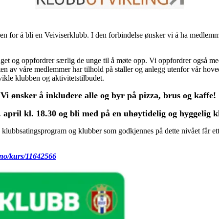
 for å bli en Veiviserklubb. I den forbindelse ønsker vi å ha medlem
aget og oppfordrer særlig de unge til å møte opp. Vi oppfordrer også m
ten av våre medlemmer har tilhold på staller og anlegg utenfor vår hov
ikle klubben og aktivitetstilbudet.
Vi ønsker å inkludere alle og byr på pizza, brus og kaffe!
. april kl. 18.30 og bli med på en uhøytidelig og hyggelig 
 klubbsatingsprogram og klubber som godkjennes på dette nivået får ett
.no/kurs/11642566