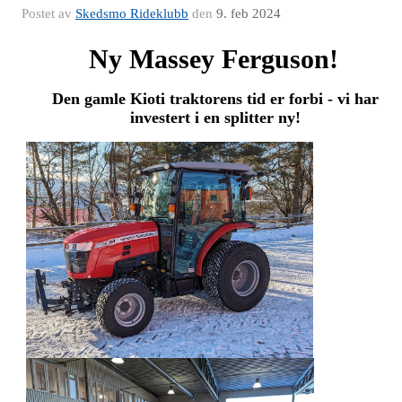
Postet av
Skedsmo Rideklubb
den
9. feb 2024
Ny M
assey Fer
guson!
Den gamle Kioti traktorens tid er forbi - vi har
investert i en splitter ny!