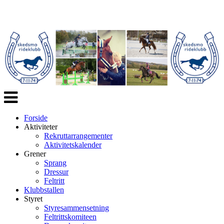
Veksle
navigasjon
Forside
Aktiviteter
Rekruttarrangementer
Aktivitetskalender
Grener
Sprang
Dressur
Feltritt
Klubbstallen
Styret
Styresammensetning
Feltrittskomiteen