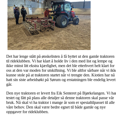
Det har lenge stått på ønskelisten å få byttet ut den gamle traktoren
til rideklubben. Vi har klart å holde liv i den med list og lempe og
ikke minst litt ekstra kjærlighet, men det ble etterhvert helt klart for
oss at den var moden for utskiftning. Vi ble altfor sårbare når vi ikk
kunne stole på at traktoren startet når vi trengte den. Kiotien har nå
hatt sin siste arbeidsøkt på Sørum og erstatningen ble endelig levert 
går.
Den nye traktoren er levert fra Eik Senteret på Bjørkelangen. Vi ha
testet og fått på plass alle detaljer så denne traktoren skal passe vår
bruk. Nå skal vi ha traktor i mange år som er spesialtilpasset til alle
våre behov. Den skal være bedre egnet til både gamle og nye
oppgaver for rideklubben.