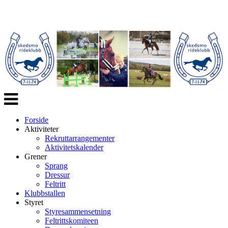
Veksle
navigasjon
Forside
Aktiviteter
Rekruttarrangementer
Aktivitetskalender
Grener
Sprang
Dressur
Feltritt
Klubbstallen
Styret
Styresammensetning
Feltrittskomiteen