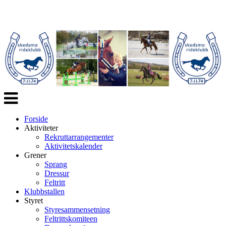
Veksle
navigasjon
Forside
Aktiviteter
Rekruttarrangementer
Aktivitetskalender
Grener
Sprang
Dressur
Feltritt
Klubbstallen
Styret
Styresammensetning
Feltrittskomiteen