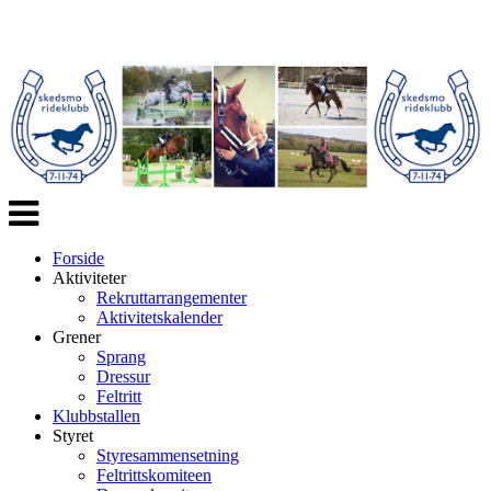
Veksle
navigasjon
Forside
Aktiviteter
Rekruttarrangementer
Aktivitetskalender
Grener
Sprang
Dressur
Feltritt
Klubbstallen
Styret
Styresammensetning
Feltrittskomiteen