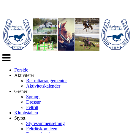
Veksle
navigasjon
Forside
Aktiviteter
Rekruttarrangementer
Aktivitetskalender
Grener
Sprang
Dressur
Feltritt
Klubbstallen
Styret
Styresammensetning
Feltrittskomiteen