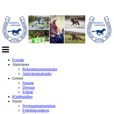
Veksle
navigasjon
Forside
Aktiviteter
Rekruttarrangementer
Aktivitetskalender
Grener
Sprang
Dressur
Feltritt
Klubbstallen
Styret
Styresammensetning
Feltrittskomiteen