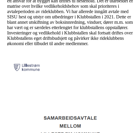
ett ansvar for at bygget kan driftes til hestehold. Det er utarbeidet e
matrise over hvilke vedlikeholdsbehov som skal prioriteres i
avtaleperioden av rideklubben. Vi har allerede inngått avtale med
SISU hest og utstyr om utbedringer i Klubbstallen i 2021. Dette er
blant annet utskiftning av boksinnredning, vinduer, dører m.m. som
har vært og er særdeles etterlengtet for klubbstallens oppstallører.
Investeringer og vedlikehold i Klubbstallen skal fortsatt driftes over
Klubbstallens eget driftsbudsjett og påvirker ikke rideklubbens
økonomi eller tilbudet til andre medlemmer.