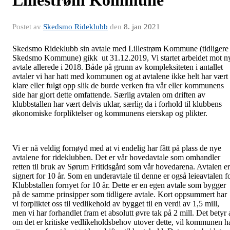
Lillestrøm Kommune
Postet av
Skedsmo Rideklubb
den
8. jan 2021
Skedsmo Rideklubb sin avtale med Lillestrøm Kommune (tidligere
Skedsmo Kommune) gikk ut 31.12.2019, Vi startet arbeidet mot n
avtale allerede i 2018. Både på grunn av kompleksiteten i antallet
avtaler vi har hatt med kommunen og at avtalene ikke helt har vært
klare eller fulgt opp slik de burde verken fra vår eller kommunens
side har gjort dette omfattende. Særlig avtalen om driften av
klubbstallen har vært delvis uklar, særlig da i forhold til klubbens
økonomiske forpliktelser og kommunens eierskap og plikter.
Vi er nå veldig fornøyd med at vi endelig har fått på plass de nye
avtalene for rideklubben. Det er vår hovedavtale som omhandler
retten til bruk av Sørum Fritidsgård som vår hovedarena. Avtalen er
signert for 10 år. Som en underavtale til denne er også leieavtalen f
Klubbstallen fornyet for 10 år. Dette er en egen avtale som bygger
på de samme prinsipper som tidligere avtale. Kort oppsummert har
vi forpliktet oss til vedlikehold av bygget til en verdi av 1,5 mill,
men vi har forhandlet fram et absolutt øvre tak på 2 mill. Det betyr 
om det er kritiske vedlikeholdsbehov utover dette, vil kommunen h