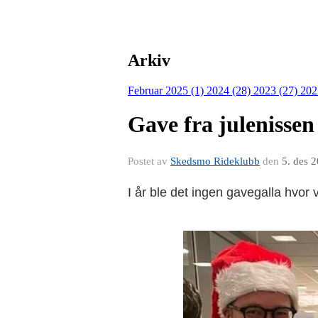
Arkiv
Februar 2025 (1)
2024 (28)
2023 (27)
202
Gave fra julenissen
Postet av
Skedsmo Rideklubb
den
5. des 
I år ble det ingen gavegalla hvor 