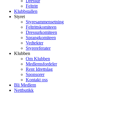
Dressur
Feltritt
Klubbstallen
Styret
Styresammensetning
Feltrittskomiteen
Dressurkomiteen
Sprangkomiteen
Vedtekter
Styrereferater
Klubben
Om Klubben
Medlemsfordeler
Rent Idrettslag
Sponsorer
Kontakt oss
Bli Medlem
Nettbutikk