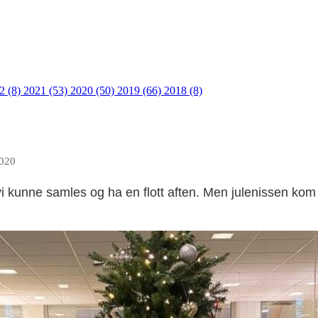
2 (8)
2021 (53)
2020 (50)
2019 (66)
2018 (8)
2020
vi kunne samles og ha en flott aften. Men julenissen kom 