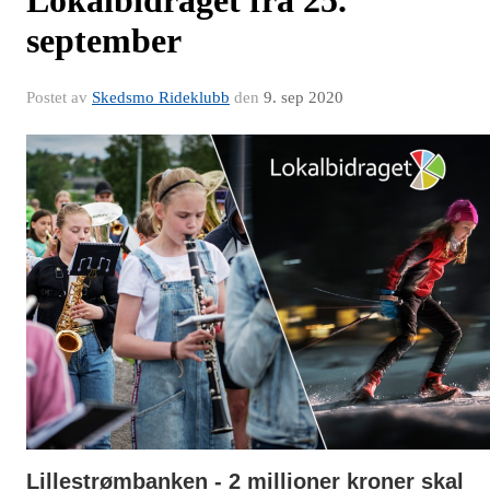
Lokalbidraget fra 25.
september
Postet av
Skedsmo Rideklubb
den
9. sep 2020
Lillestrømbanken - 2 millioner kroner skal