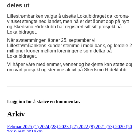
deles ut
Lillestrømbanken valgte å utsette Lokalbidraget da korona-
viruset stengte ned landet, men nå er det åpnet opp på nytt
og Skedsmo Rideklubb har registrert sitt sitt prosjekt på
Lokalbidraget.
Når avstemmingen åpner 25. september vil
LillestrømBankens kunder stemme i mobilbank, og fordele 2
millioner kroner mellom foreningene som deltar på
Lokalbidraget.
Vi håper våre medlemmer, venner og bekjente kan støtte op
om vårt prosjekt og stemme aktivt på Skedsmo Rideklubb.
Logg inn for å skrive en kommentar.
Arkiv
Februar 2025 (1)
2024 (28)
2023 (27)
2022 (8)
2021 (53)
2020 (50
2019 (66)
2018 (8)