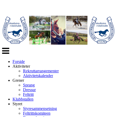
Veksle
navigasjon
Forside
Aktiviteter
Rekruttarrangementer
Aktivitetskalender
Grener
Sprang
Dressur
Feltritt
Klubbstallen
Styret
Styresammensetning
Feltrittskomiteen