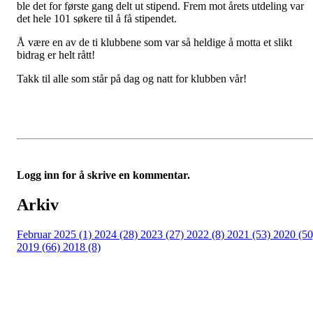
ble det for første gang delt ut stipend. Frem mot årets utdeling var
det hele 101 søkere til å få stipendet.
Å være en av de ti klubbene som var så heldige å motta et slikt
bidrag er helt rått!
Takk til alle som står på dag og natt for klubben vår!
Logg inn for å skrive en kommentar.
Arkiv
Februar 2025 (1)
2024 (28)
2023 (27)
2022 (8)
2021 (53)
2020 (50
2019 (66)
2018 (8)