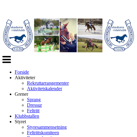
Veksle
navigasjon
Forside
Aktiviteter
Rekruttarrangementer
Aktivitetskalender
Grener
Sprang
Dressur
Feltritt
Klubbstallen
Styret
Styresammensetning
Feltrittskomiteen