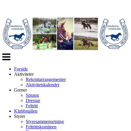
Veksle
navigasjon
Forside
Aktiviteter
Rekruttarrangementer
Aktivitetskalender
Grener
Sprang
Dressur
Feltritt
Klubbstallen
Styret
Styresammensetning
Feltrittskomiteen