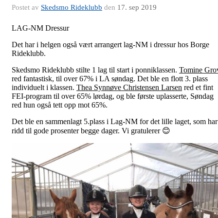
Postet av
Skedsmo Rideklubb
den
17. sep 2019
LAG-NM Dressur
Det har i helgen også vært arrangert lag-NM i dressur hos Borge
Rideklubb.
Skedsmo Rideklubb stilte 1 lag til start i ponniklassen.
Tomine Gro
red fantastisk, til over 67% i LA søndag. Det ble en flott 3. plass
individuelt i klassen.
Thea Synnøve Christensen Larsen
red et fint
FEI-program til over 65% lørdag, og ble første uplasserte, Søndag
red hun også tett opp mot 65%.
Det ble en sammenlagt 5.plass i Lag-NM for det lille laget, som har
ridd til gode prosenter begge dager. Vi gratulerer 😊