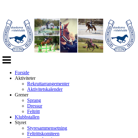
Veksle
navigasjon
Forside
Aktiviteter
Rekruttarrangementer
Aktivitetskalender
Grener
Sprang
Dressur
Feltritt
Klubbstallen
Styret
Styresammensetning
Feltrittskomiteen