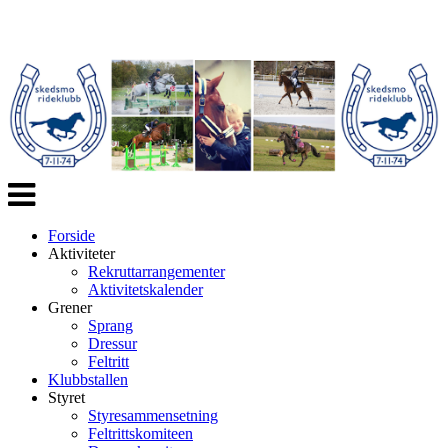
Veksle
navigasjon
Forside
Aktiviteter
Rekruttarrangementer
Aktivitetskalender
Grener
Sprang
Dressur
Feltritt
Klubbstallen
Styret
Styresammensetning
Feltrittskomiteen