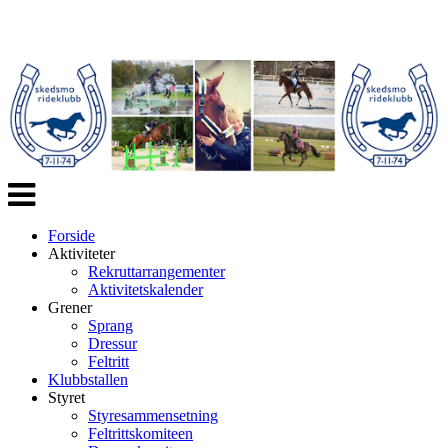
Veksle
navigasjon
Forside
Aktiviteter
Rekruttarrangementer
Aktivitetskalender
Grener
Sprang
Dressur
Feltritt
Klubbstallen
Styret
Styresammensetning
Feltrittskomiteen