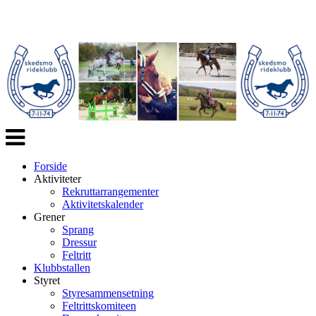
Veksle
navigasjon
Forside
Aktiviteter
Rekruttarrangementer
Aktivitetskalender
Grener
Sprang
Dressur
Feltritt
Klubbstallen
Styret
Styresammensetning
Feltrittskomiteen