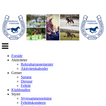
Veksle
navigasjon
Forside
Aktiviteter
Rekruttarrangementer
Aktivitetskalender
Grener
Sprang
Dressur
Feltritt
Klubbstallen
Styret
Styresammensetning
Feltrittskomiteen