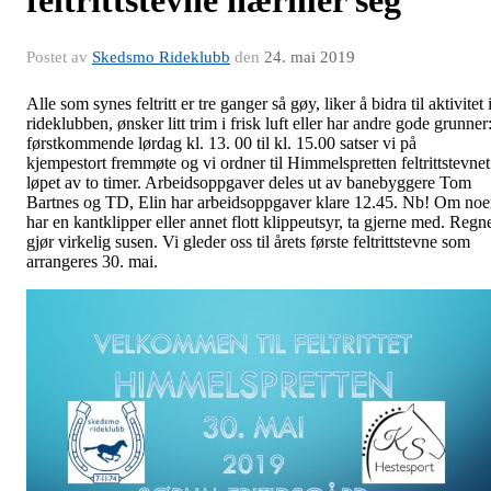
feltrittstevne nærmer seg
Postet av
Skedsmo Rideklubb
den
24. mai 2019
Alle som synes feltritt er tre ganger så gøy, liker å bidra til aktivitet 
rideklubben, ønsker litt trim i frisk luft eller har andre gode grunner
førstkommende lørdag kl. 13. 00 til kl. 15.00 satser vi på
kjempestort fremmøte og vi ordner til Himmelspretten feltrittstevnet
løpet av to timer. Arbeidsoppgaver deles ut av banebyggere Tom
Bartnes og TD, Elin har arbeidsoppgaver klare 12.45. Nb! Om no
har en kantklipper eller annet flott klippeutsyr, ta gjerne med. Regn
gjør virkelig susen. Vi gleder oss til årets første feltrittstevne som
arrangeres 30. mai.