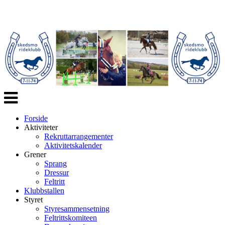
Veksle
navigasjon
Forside
Aktiviteter
Rekruttarrangementer
Aktivitetskalender
Grener
Sprang
Dressur
Feltritt
Klubbstallen
Styret
Styresammensetning
Feltrittskomiteen