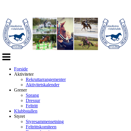
Veksle
navigasjon
Forside
Aktiviteter
Rekruttarrangementer
Aktivitetskalender
Grener
Sprang
Dressur
Feltritt
Klubbstallen
Styret
Styresammensetning
Feltrittskomiteen