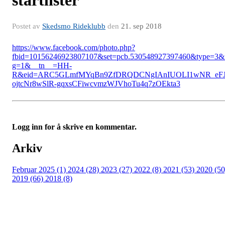
startlister
Postet av
Skedsmo Rideklubb
den
21. sep 2018
https://www.facebook.com/photo.php?
fbid=10156246923807107&set=pcb.530548927397460&type=3&
g=1&__tn__=HH-
R&eid=ARC5GLmfMYqBn9ZfDRQDCNgIAnIUOLI1wNR_eF
ojtcNr8wSlR-gqxsCFiwcvmzWJVhoTu4q7zOEkta3
Logg inn for å skrive en kommentar.
Arkiv
Februar 2025 (1)
2024 (28)
2023 (27)
2022 (8)
2021 (53)
2020 (50
2019 (66)
2018 (8)