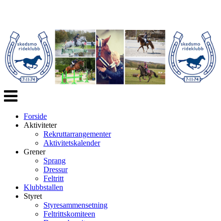
Veksle
navigasjon
Forside
Aktiviteter
Rekruttarrangementer
Aktivitetskalender
Grener
Sprang
Dressur
Feltritt
Klubbstallen
Styret
Styresammensetning
Feltrittskomiteen