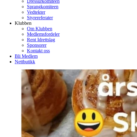
Dressurkomiteen
Sprangkomiteen
Vedtekter
Styrereferater
Klubben
Om Klubben
Medlemsfordeler
Rent Idrettslag
Sponsorer
Kontakt oss
Bli Medlem
Nettbutikk