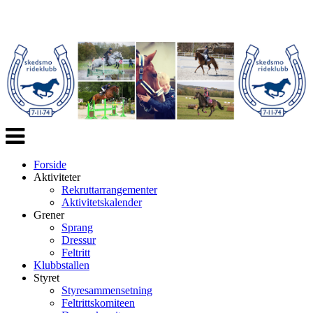
Veksle
navigasjon
Forside
Aktiviteter
Rekruttarrangementer
Aktivitetskalender
Grener
Sprang
Dressur
Feltritt
Klubbstallen
Styret
Styresammensetning
Feltrittskomiteen