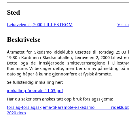
Sted
Leiraveien 2
,
2000 LILLESTRØM
Vis ka
Beskrivelse
Årsmøtet for Skedsmo Rideklubb utsettes til torsdag 25.03 
19.30 i Kantinen i Skedsmohallen, Leiraveien 2, 2000 Lillestrø
Dette pga de innskjerpede smittevernsreglene i Lillestr
Kommune. Vi beklager dette, men ber om ny påmelding på 
dato og håper å kunne gjennomføre et fysisk årsmøte.
Se fullstendig innkalling her:
innkalling-årsmøte-11.03.pdf
Har du saker som ønskes tatt opp bruk forslagsskjema:
forslag-forslagsskjema-til-arsmote-i-skedsmo rideklub
2020.docx