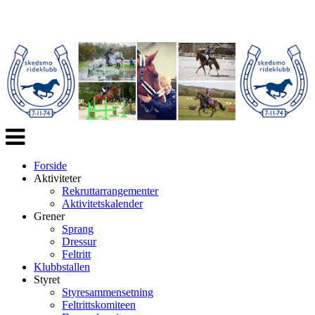
Veksle
navigasjon
Forside
Aktiviteter
Rekruttarrangementer
Aktivitetskalender
Grener
Sprang
Dressur
Feltritt
Klubbstallen
Styret
Styresammensetning
Feltrittskomiteen