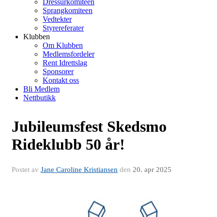
Dressurkomiteen
Sprangkomiteen
Vedtekter
Styrereferater
Klubben
Om Klubben
Medlemsfordeler
Rent Idrettslag
Sponsorer
Kontakt oss
Bli Medlem
Nettbutikk
Jubileumsfest Skedsmo
Rideklubb 50 år!
Postet av
Jane Caroline Kristiansen
den
20. apr 2025