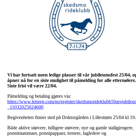
Vi har fortsatt noen ledige plasser til vår jubileumsfest 25/04, o
åpner nå for en siste mulighet til påmelding for alle etternølere.
Siste frist vil være 22/04.
Påmelding og betaling gjøres via:
https://www.letsreg.com/no/register/skedsmorideklubb50arsjubile
_11032025024600
Begivenheten finner sted på Doktorgården i Lillestrøm 25/04 kl 19.
Både aktive utøvere, tidligere utøvere, nye og gamle stallgjengere,
ponnimammaer, ponnipappaer, trenere, lagledere og