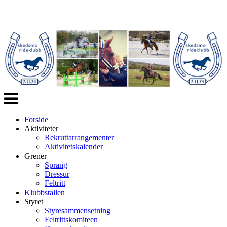
Veksle
navigasjon
Forside
Aktiviteter
Rekruttarrangementer
Aktivitetskalender
Grener
Sprang
Dressur
Feltritt
Klubbstallen
Styret
Styresammensetning
Feltrittskomiteen